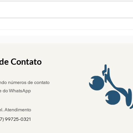
Direitos em caso de
Hora
acidente de trabalho: o que
Tem 
o trabalhador pode
receber?
de Contato
ando números de contato
de do WhatsApp
el. Atendimento
17) 99725-0321