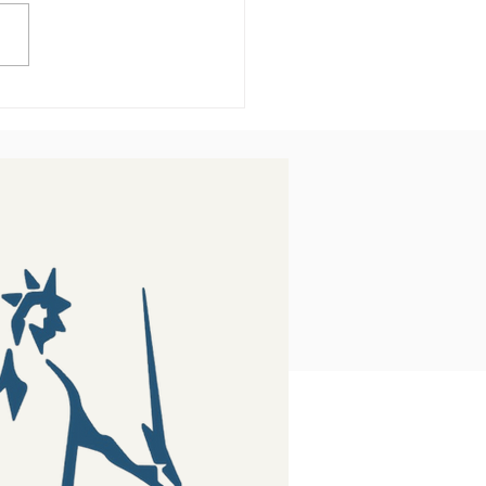
 Extra — Quando Você
Direito a Receber?