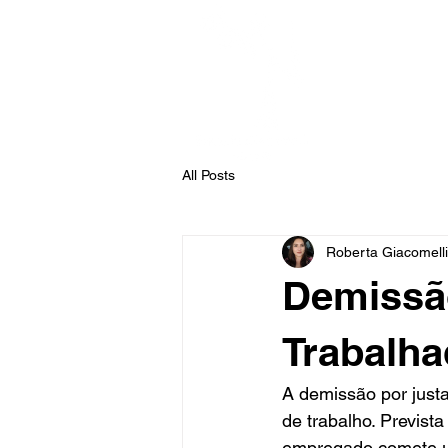
Advog
All Posts
Roberta Giacomelli
Demissã
Trabalha
A demissão por just
de trabalho. Previst
empregado comete um