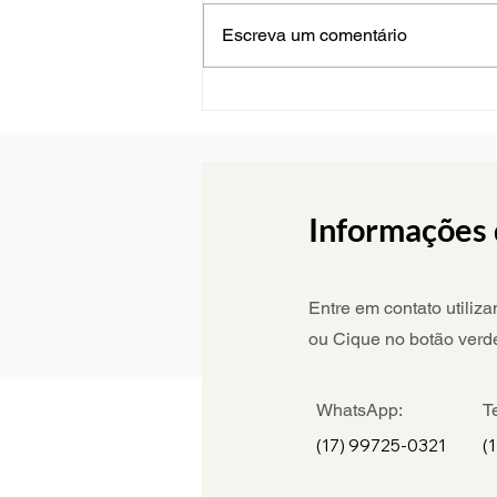
Escreva um comentário
Burnout pode ser
considerado acidente de
trabalho?
Informações 
Entre em contato utiliz
ou Cique no botão ver
WhatsApp:
T
(17) 99725-0321
(