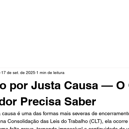
ada Trabalhista em Rio Preto - 
Preto - Ilhabela - Litoral Norte -
17 de set. de 2025
1 min de leitura
o por Justa Causa — O
dor Precisa Saber
a causa é uma das formas mais severas de encerramento
a na Consolidação das Leis do Trabalho (CLT), ela ocorr
a falta grave, tornando impossível a continuidade do v