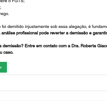
obre o FGTS;
;
rego.
 foi demitido injustamente sob essa alegação, é fundam
 análise profissional pode reverter a demissão e garantir
a demissão? Entre em contato com a Dra. Roberta Giaco
u caso. 
a