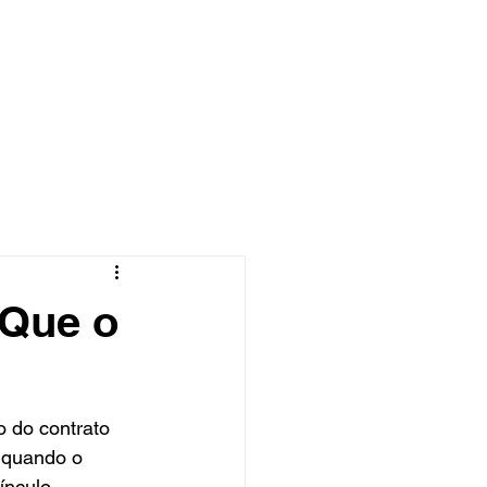
São José do Rio
 São Paulo
 Que o
 do contrato 
e quando o 
ínculo 